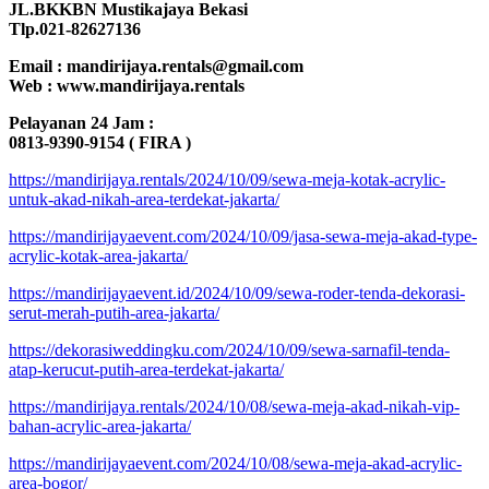
JL.BKKBN Mustikajaya Bekasi
Tlp.021-82627136
Email : mandirijaya.rentals@gmail.com
Web : www.mandirijaya.rentals
Pelayanan 24 Jam :
0813-9390-9154 ( FIRA )
https://mandirijaya.rentals/2024/10/09/sewa-meja-kotak-acrylic-
untuk-akad-nikah-area-terdekat-jakarta/
https://mandirijayaevent.com/2024/10/09/jasa-sewa-meja-akad-type-
acrylic-kotak-area-jakarta/
https://mandirijayaevent.id/2024/10/09/sewa-roder-tenda-dekorasi-
serut-merah-putih-area-jakarta/
https://dekorasiweddingku.com/2024/10/09/sewa-sarnafil-tenda-
atap-kerucut-putih-area-terdekat-jakarta/
https://mandirijaya.rentals/2024/10/08/sewa-meja-akad-nikah-vip-
bahan-acrylic-area-jakarta/
https://mandirijayaevent.com/2024/10/08/sewa-meja-akad-acrylic-
area-bogor/