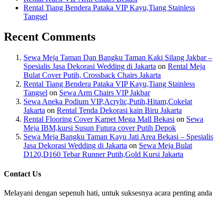
Rental Tiang Bendera Pataka VIP Kayu,Tiang Stainless
Tangsel
Recent Comments
Sewa Meja Taman Dan Bangku Taman Kaki Silang Jakbar –
Spesialis Jasa Dekorasi Wedding di Jakarta
on
Rental Meja
Bulat Cover Putih, Crossback Chairs Jakarta
Rental Tiang Bendera Pataka VIP Kayu,Tiang Stainless
Tangsel
on
Sewa Arm Chairs VIP Jakbar
Sewa Aneka Podium VIP,Acrylic,Putih,Hitam,Cokelat
Jakarta
on
Rental Tenda Dekorasi kain Biru Jakarta
Rental Flooring Cover Karpet Mega Mall Bekasi
on
Sewa
Meja IBM,kursi Susun Futura cover Putih Depok
Sewa Meja Bangku Taman Kayu Jati Area Bekasi – Spesialis
Jasa Dekorasi Wedding di Jakarta
on
Sewa Meja Bulat
D120,D160 Tebar Runner Putih,Gold Kursi Jakarta
Contact Us
Melayani dengan sepenuh hati, untuk suksesnya acara penting anda