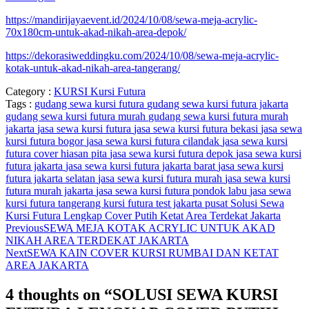
https://mandirijayaevent.id/2024/10/08/sewa-meja-acrylic-
70x180cm-untuk-akad-nikah-area-depok/
https://dekorasiweddingku.com/2024/10/08/sewa-meja-acrylic-
kotak-untuk-akad-nikah-area-tangerang/
Category :
KURSI
Kursi Futura
Tags :
gudang sewa kursi futura
gudang sewa kursi futura jakarta
gudang sewa kursi futura murah
gudang sewa kursi futura murah
jakarta
jasa sewa kursi futura
jasa sewa kursi futura bekasi
jasa sewa
kursi futura bogor
jasa sewa kursi futura cilandak
jasa sewa kursi
futura cover hiasan pita
jasa sewa kursi futura depok
jasa sewa kursi
futura jakarta
jasa sewa kursi futura jakarta barat
jasa sewa kursi
futura jakarta selatan
jasa sewa kursi futura murah
jasa sewa kursi
futura murah jakarta
jasa sewa kursi futura pondok labu
jasa sewa
kursi futura tangerang
kursi futura test jakarta pusat
Solusi Sewa
Kursi Futura Lengkap Cover Putih Ketat Area Terdekat Jakarta
Previous
SEWA MEJA KOTAK ACRYLIC UNTUK AKAD
NIKAH AREA TERDEKAT JAKARTA
Next
SEWA KAIN COVER KURSI RUMBAI DAN KETAT
AREA JAKARTA
4 thoughts on “
SOLUSI SEWA KURSI