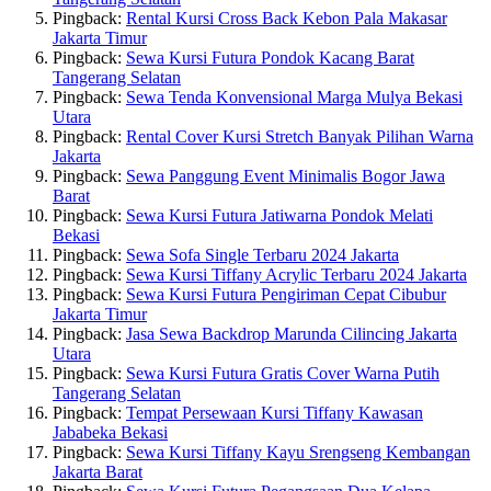
Pingback:
Rental Kursi Cross Back Kebon Pala Makasar
Jakarta Timur
Pingback:
Sewa Kursi Futura Pondok Kacang Barat
Tangerang Selatan
Pingback:
Sewa Tenda Konvensional Marga Mulya Bekasi
Utara
Pingback:
Rental Cover Kursi Stretch Banyak Pilihan Warna
Jakarta
Pingback:
Sewa Panggung Event Minimalis Bogor Jawa
Barat
Pingback:
Sewa Kursi Futura Jatiwarna Pondok Melati
Bekasi
Pingback:
Sewa Sofa Single Terbaru 2024 Jakarta
Pingback:
Sewa Kursi Tiffany Acrylic Terbaru 2024 Jakarta
Pingback:
Sewa Kursi Futura Pengiriman Cepat Cibubur
Jakarta Timur
Pingback:
Jasa Sewa Backdrop Marunda Cilincing Jakarta
Utara
Pingback:
Sewa Kursi Futura Gratis Cover Warna Putih
Tangerang Selatan
Pingback:
Tempat Persewaan Kursi Tiffany Kawasan
Jababeka Bekasi
Pingback:
Sewa Kursi Tiffany Kayu Srengseng Kembangan
Jakarta Barat