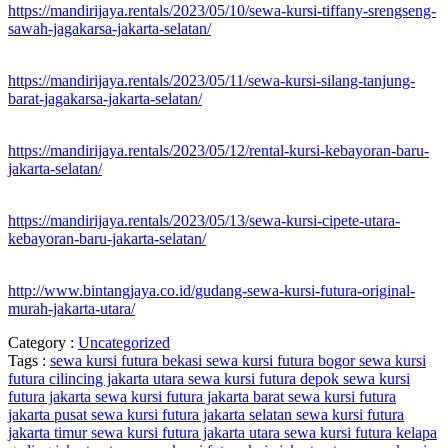
https://mandirijaya.rentals/2023/05/10/sewa-kursi-tiffany-srengseng-
sawah-jagakarsa-jakarta-selatan/
https://mandirijaya.rentals/2023/05/11/sewa-kursi-silang-tanjung-
barat-jagakarsa-jakarta-selatan/
https://mandirijaya.rentals/2023/05/12/rental-kursi-kebayoran-baru-
jakarta-selatan/
https://mandirijaya.rentals/2023/05/13/sewa-kursi-cipete-utara-
kebayoran-baru-jakarta-selatan/
http://www.bintangjaya.co.id/gudang-sewa-kursi-futura-original-
murah-jakarta-utara/
Category :
Uncategorized
Tags :
sewa kursi futura bekasi
sewa kursi futura bogor
sewa kursi
futura cilincing jakarta utara
sewa kursi futura depok
sewa kursi
futura jakarta
sewa kursi futura jakarta barat
sewa kursi futura
jakarta pusat
sewa kursi futura jakarta selatan
sewa kursi futura
jakarta timur
sewa kursi futura jakarta utara
sewa kursi futura kelapa