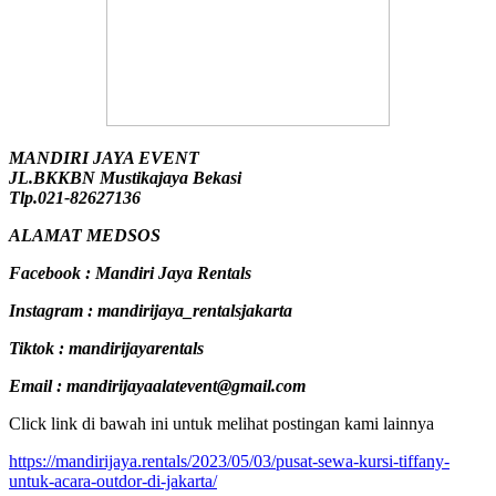
MANDIRI JAYA EVENT
JL.BKKBN Mustikajaya Bekasi
Tlp.021-82627136
ALAMAT MEDSOS
Facebook : Mandiri Jaya Rentals
Instagram : mandirijaya_rentalsjakarta
Tiktok : mandirijayarentals
Email : mandirijayaalatevent@gmail.com
Click link di bawah ini untuk melihat postingan kami lainnya
https://mandirijaya.rentals/2023/05/03/pusat-sewa-kursi-tiffany-
untuk-acara-outdor-di-jakarta/