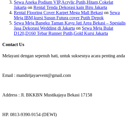
Sewa Aneka Podium VIP,Acrylic,Putih,Hitam,Cokelat
Jakarta
on
Rental Tenda Dekorasi kain Biru Jakarta
Rental Flooring Cover Karpet Mega Mall Bekasi
on
Sewa
Meja IBM,kursi Susun Futura cover Putih Depok
Sewa Meja Bangku Taman Kayu Jati Area Bekasi – Spesialis
Jasa Dekorasi Wedding di Jakarta
on
Sewa Meja Bulat
D120,D160 Tebar Runner Putih,Gold Kursi Jakarta
Contact Us
Melayani dengan sepenuh hati, untuk suksesnya acara penting anda
Email : mandirijayaevent@gmail.com
Address : Jl. BKKBN Mustikajaya Bekasi 17158
HP. 0813-9390-9154 (DEWI)