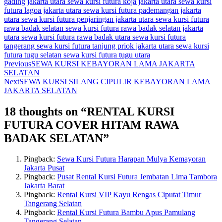
gading jakarta utara
sewa kursi futura koja jakarta utara
sewa kursi
futura lagoa jakarta utara
sewa kursi futura pademangan jakarta
utara
sewa kursi futura penjaringan jakarta utara
sewa kursi futura
rawa badak selatan
sewa kursi futura rawa badak selatan jakarta
utara
sewa kursi futura rawa badak utara
sewa kursi futura
tangerang
sewa kursi futura tanjung priok jakarta utara
sewa kursi
futura tugu selatan
sewa kursi futura tugu utara
Previous
SEWA KURSI KEBAYORAN LAMA JAKARTA
SELATAN
Next
SEWA KURSI SILANG CIPULIR KEBAYORAN LAMA
JAKARTA SELATAN
18 thoughts on “
RENTAL KURSI
FUTURA COVER HITAM RAWA
BADAK SELATAN
”
Pingback:
Sewa Kursi Futura Harapan Mulya Kemayoran
Jakarta Pusat
Pingback:
Pusat Rental Kursi Futura Jembatan Lima Tambora
Jakarta Barat
Pingback:
Rental Kursi VIP Kayu Rengas Ciputat Timur
Tangerang Selatan
Pingback:
Rental Kursi Futura Bambu Apus Pamulang
Tangerang Selatan