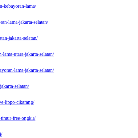
tan-kebayoran-lama/
ran-lama-jakarta-selatan/
tan-jakarta-selatan/
-lama-utara-jakarta-selatan/
ayoran-lama-jakarta-selatan/
akarta-selatan/
e-lippo-cikarang/
-timur-free-ongkir/
i/