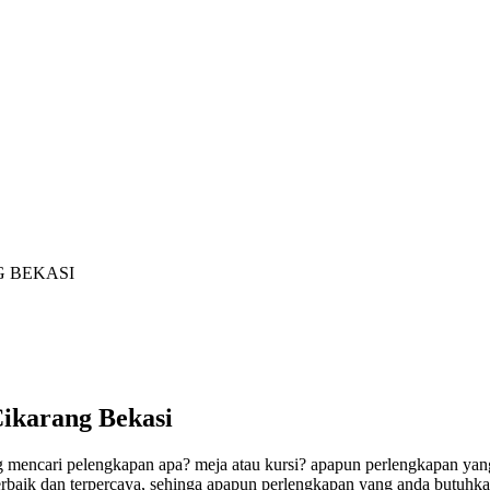
at Sewa Alat Pesta Berkualitas Di Jabodet
G BEKASI
Cikarang Bekasi
 mencari pelengkapan apa? meja atau kursi? apapun perlengkapan yang
terbaik dan terpercaya, sehinga apapun perlengkapan yang anda butuhka