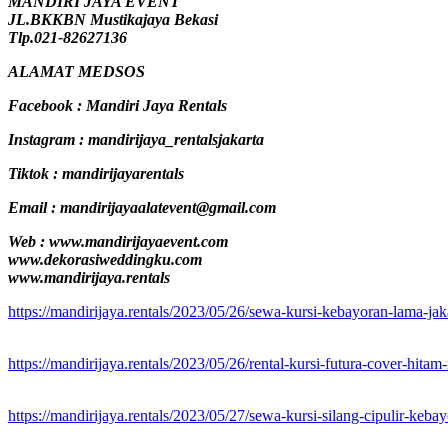
MANDIRI JAYA EVENT
JL.BKKBN Mustikajaya Bekasi
Tlp.021-82627136
ALAMAT MEDSOS
Facebook : Mandiri Jaya Rentals
Instagram : mandirijaya_rentalsjakarta
Tiktok : mandirijayarentals
Email : mandirijayaalatevent@gmail.com
Web : www.mandirijayaevent.com
www.dekorasiweddingku.com
www.mandirijaya.rentals
https://mandirijaya.rentals/2023/05/26/sewa-kursi-kebayoran-lama-jaka
https://mandirijaya.rentals/2023/05/26/rental-kursi-futura-cover-hitam
https://mandirijaya.rentals/2023/05/27/sewa-kursi-silang-cipulir-kebay