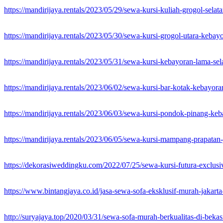
https://mandirijaya.rentals/2023/05/29/sewa-kursi-kuliah-grogol-sela
https://mandirijaya.rentals/2023/05/30/sewa-kursi-grogol-utara-kebayo
https://mandirijaya.rentals/2023/05/31/sewa-kursi-kebayoran-lama-sela
https://mandirijaya.rentals/2023/06/02/sewa-kursi-bar-kotak-kebayoran
https://mandirijaya.rentals/2023/06/03/sewa-kursi-pondok-pinang-keb
https://mandirijaya.rentals/2023/06/05/sewa-kursi-mampang-prapatan-j
https://dekorasiweddingku.com/2022/07/25/sewa-kursi-futura-exclusiv
https://www.bintangjaya.co.id/jasa-sewa-sofa-eksklusif-murah-jakarta
http://suryajaya.top/2020/03/31/sewa-sofa-murah-berkualitas-di-bekas