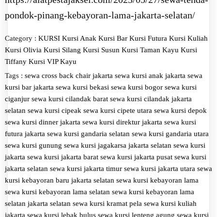
pondok-pinang-kebayoran-lama-jakarta-selatan/
Category :
KURSI
Kursi Anak
Kursi Bar
Kursi Futura
Kursi Kuliah
Kursi Olivia
Kursi Silang
Kursi Susun
Kursi Taman Kayu
Kursi
Tiffany
Kursi VIP Kayu
Tags :
sewa cross back chair jakarta
sewa kursi anak jakarta
sewa
kursi bar jakarta
sewa kursi bekasi
sewa kursi bogor
sewa kursi
ciganjur
sewa kursi cilandak barat
sewa kursi cilandak jakarta
selatan
sewa kursi cipeak
sewa kursi cipete utara
sewa kursi depok
sewa kursi dinner jakarta
sewa kursi direktur jakarta
sewa kursi
futura jakarta
sewa kursi gandaria selatan
sewa kursi gandaria utara
sewa kursi gunung
sewa kursi jagakarsa jakarta selatan
sewa kursi
jakarta
sewa kursi jakarta barat
sewa kursi jakarta pusat
sewa kursi
jakarta selatan
sewa kursi jakarta timur
sewa kursi jakarta utara
sewa
kursi kebayoran baru jakarta selatan
sewa kursi kebayoran lama
sewa kursi kebayoran lama selatan
sewa kursi kebayoran lama
selatan jakarta selatan
sewa kursi kramat pela
sewa kursi kuliah
jakarta
sewa kursi lebak bulus
sewa kursi lenteng agung
sewa kursi