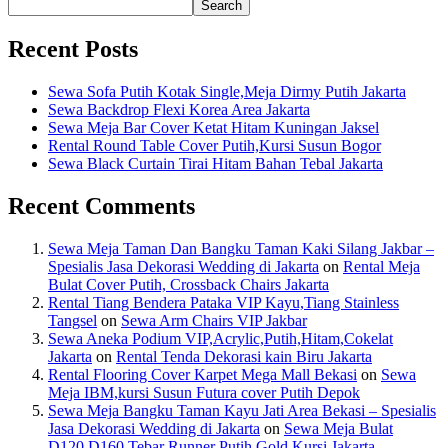
Search
Recent Posts
Sewa Sofa Putih Kotak Single,Meja Dirmy Putih Jakarta
Sewa Backdrop Flexi Korea Area Jakarta
Sewa Meja Bar Cover Ketat Hitam Kuningan Jaksel
Rental Round Table Cover Putih,Kursi Susun Bogor
Sewa Black Curtain Tirai Hitam Bahan Tebal Jakarta
Recent Comments
Sewa Meja Taman Dan Bangku Taman Kaki Silang Jakbar –
Spesialis Jasa Dekorasi Wedding di Jakarta
on
Rental Meja
Bulat Cover Putih, Crossback Chairs Jakarta
Rental Tiang Bendera Pataka VIP Kayu,Tiang Stainless
Tangsel
on
Sewa Arm Chairs VIP Jakbar
Sewa Aneka Podium VIP,Acrylic,Putih,Hitam,Cokelat
Jakarta
on
Rental Tenda Dekorasi kain Biru Jakarta
Rental Flooring Cover Karpet Mega Mall Bekasi
on
Sewa
Meja IBM,kursi Susun Futura cover Putih Depok
Sewa Meja Bangku Taman Kayu Jati Area Bekasi – Spesialis
Jasa Dekorasi Wedding di Jakarta
on
Sewa Meja Bulat
D120,D160 Tebar Runner Putih,Gold Kursi Jakarta