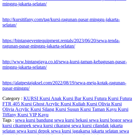
minggu-jakarta-selatan/
http://kursitifany.com/tag/kursi-ragunan-pasar-minggu-jakarta-
selatan/
https://bintangeventequipment.rentals/2023/06/20/sewa-tenda-
ragunan-pasar-minggu-jakarta-selatan/
http://www.bintangjaya.co.id/sewa-kursi-taman-kebagusan-pasar-
minggu-jakarta-selatan/
https://alatpestajaksel.com/2022/08/19/sewa-meja-kotak-ragunan-
pasar-minggu/
Category :
KURSI
Kursi Anak
Kursi Bar
Kursi Futura
Kursi Futura
FTR 405
Kursi Ghost Acrylic
Kursi Kuliah
Kursi Olivia
Kursi
Olivia Acrylic
Kursi Silang
Kursi Susun
Kursi Taman Kayu
Kursi
Tiffany
Kursi VIP Kayu
Tags :
sewa kursi bandung
sewa kursi bekasi
sewa kursi bogor
sewa
kursi cikampek
sewa kursi cikarang
sewa kursi cilandak jakarta
selatan
sewa kursi depok
sewa kursi jagakarsa jakarta selatan
sewa