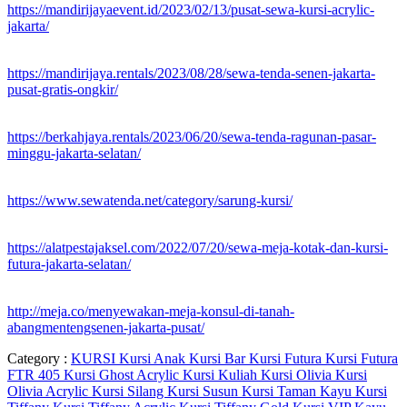
https://mandirijayaevent.id/2023/02/13/pusat-sewa-kursi-acrylic-
jakarta/
https://mandirijaya.rentals/2023/08/28/sewa-tenda-senen-jakarta-
pusat-gratis-ongkir/
https://berkahjaya.rentals/2023/06/20/sewa-tenda-ragunan-pasar-
minggu-jakarta-selatan/
https://www.sewatenda.net/category/sarung-kursi/
https://alatpestajaksel.com/2022/07/20/sewa-meja-kotak-dan-kursi-
futura-jakarta-selatan/
http://meja.co/menyewakan-meja-konsul-di-tanah-
abangmentengsenen-jakarta-pusat/
Category :
KURSI
Kursi Anak
Kursi Bar
Kursi Futura
Kursi Futura
FTR 405
Kursi Ghost Acrylic
Kursi Kuliah
Kursi Olivia
Kursi
Olivia Acrylic
Kursi Silang
Kursi Susun
Kursi Taman Kayu
Kursi