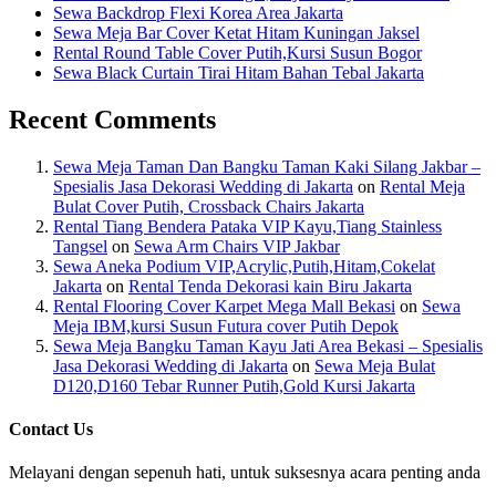
Sewa Backdrop Flexi Korea Area Jakarta
Sewa Meja Bar Cover Ketat Hitam Kuningan Jaksel
Rental Round Table Cover Putih,Kursi Susun Bogor
Sewa Black Curtain Tirai Hitam Bahan Tebal Jakarta
Recent Comments
Sewa Meja Taman Dan Bangku Taman Kaki Silang Jakbar –
Spesialis Jasa Dekorasi Wedding di Jakarta
on
Rental Meja
Bulat Cover Putih, Crossback Chairs Jakarta
Rental Tiang Bendera Pataka VIP Kayu,Tiang Stainless
Tangsel
on
Sewa Arm Chairs VIP Jakbar
Sewa Aneka Podium VIP,Acrylic,Putih,Hitam,Cokelat
Jakarta
on
Rental Tenda Dekorasi kain Biru Jakarta
Rental Flooring Cover Karpet Mega Mall Bekasi
on
Sewa
Meja IBM,kursi Susun Futura cover Putih Depok
Sewa Meja Bangku Taman Kayu Jati Area Bekasi – Spesialis
Jasa Dekorasi Wedding di Jakarta
on
Sewa Meja Bulat
D120,D160 Tebar Runner Putih,Gold Kursi Jakarta
Contact Us
Melayani dengan sepenuh hati, untuk suksesnya acara penting anda