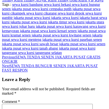
Tiffany
Kursi Tiffany Acrylic
Kursi Tiffany Gold
Kursi VIP Kayu
Tags :
sewa kursi bandung
sewa kursi bekasi
sewa kursi bungur
senen jakarta pusat
sewa kursi cempaka putih jakarta pusat
sewa
kursi cikampek
sewa kursi cikarang
sewa kursi depok
sewa kursi
gambir jakarta pusat
sewa kursi jakarta
sewa kursi jakarta barat
sewa
kursi jakarta pusat
sewa kursi jakarta timur
sewa kursi jakarta utara
sewa kursi johar baru jakarta pusat
sewa kursi karawang
sewa kursi
kemayoran jakarta pusat
sewa kursi kenari senen jakarta pusat
sewa
kursi kramat senen jakarta pusat
sewa kursi kwitang senen jakarta
pusat
sewa kursi menteng jakarta pusat
sewa kursi paseban senen
jakarta pusat
sewa kursi sawah besar jakarta pusat
sewa kursi senen
jakarta pusat
sewa kursi tanah abang jakarta pusat
sewa kursi
tangerang
sewa kursi tangerang selatan
Previous
SEWA TENDA SENEN JAKARTA PUSAT GRATIS
ONGKIR
Next
SEWA TENDA BUNGUR SENEN JAKARTA PUSAT
FAST RESPON
Leave a Reply
Your email address will not be published.
Required fields are
marked
*
Comment
*